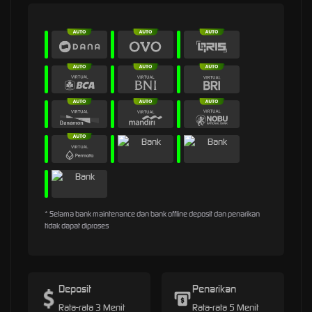
* Selama bank maintenance dan bank offline deposit dan penarikan
tidak dapat diproses
Deposit
Penarikan
Rata-rata 3 Menit
Rata-rata 5 Menit