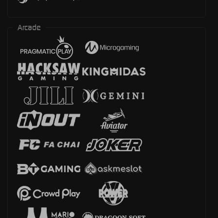
Arcade