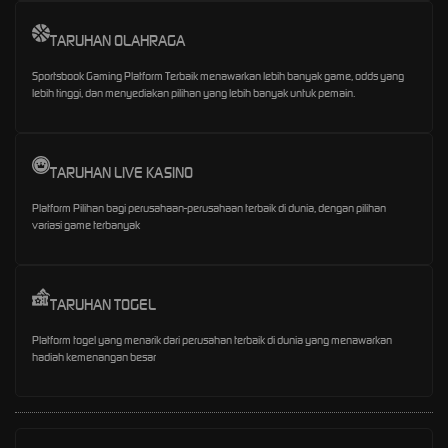
TARUHAN OLAHRAGA
Sportsbook Gaming Platform Terbaik menawarkan lebih banyak game, odds yang
lebih tinggi, dan menyediakan pilihan yang lebih banyak untuk pemain.
TARUHAN LIVE KASINO
Platform Pilihan bagi perusahaan-perusahaan terbaik di dunia, dengan pilihan
variasi game terbanyak
TARUHAN TOGEL
Platform togel yang menarik dari perusahan terbaik di dunia yang menawarkan
hadiah kemenangan besar