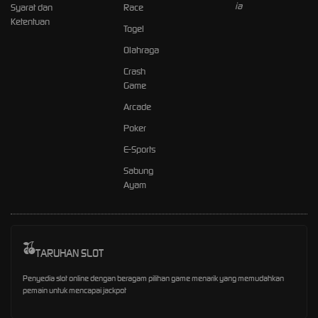
Syarat dan
Race
Ketentuan
Togel
Olahraga
Crash
Game
Arcade
Poker
E-Sports
Sabung
Ayam
TARUHAN SLOT
Penyedia slot online dengan beragam pilihan game menarik yang memudahkan
pemain untuk mencapai jackpot