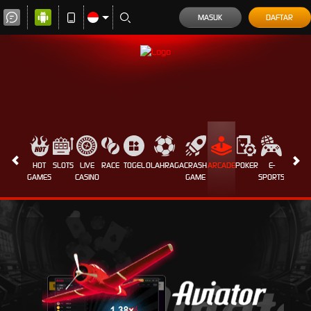
MASUK
DAFTAR
HOT
SLOTS
LIVE
RACE
TOGEL
OLAHRAGA
CRASH
ARCADE
POKER
E-
SABUN
GAMES
CASINO
GAME
SPORTS
AYAM