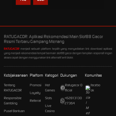
RATUGACOR: Aplikasi Rekomendasi Main Slot88 Gacor
Resmi Terbaru Gampang Menang
RATUGACOR
menjadi sebuah platform terpilih yang menyediakan link download aplikasi
yang menjadi rekomendasi tempat bermain slot88 gacor dengan tampilan responsif ringan
akses cepat dengan menggunakan link alternatif anti blokir.
Kebijaksanaan
Platform
Kategori
Dukungan
Komunitas
Tentang
Promosi
Hot
Ratugacor O
facebo
RATUGACOR
Games
fficial
ok
Loyalty
Responsible
Slots
+62813130
Referral
Gambling
27364
Live
Pusat Bantuan
Casino