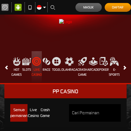
MASUK
DAFTAR
HOT
SLOTS
LIVE
RACE
TOGEL
OLAHRAGA
CRASH
ARCADE
POKER
E-
SABUN
GAMES
CASINO
GAME
SPORTS
AYAM
PP CASINO
Semua
Live
Crash
permainan
Casino
Game