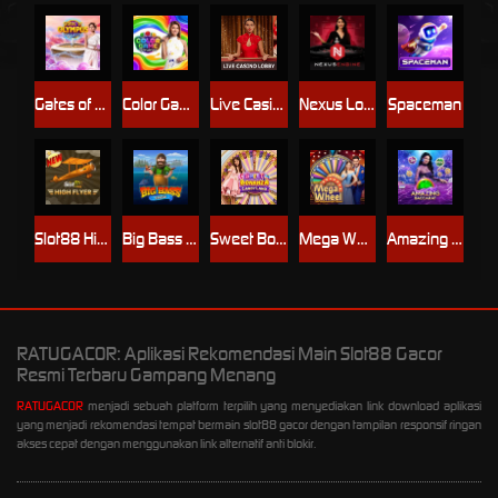
Gates of Olympus Roulette
Color Game Bonanza
Live Casino Lobby
Nexus Lounge
Spaceman
Slot88 High Flyer
Big Bass Crash
Sweet Bonanza Candyland
Mega Wheel
Amazing Baccarat
RATUGACOR: Aplikasi Rekomendasi Main Slot88 Gacor
Resmi Terbaru Gampang Menang
RATUGACOR
menjadi sebuah platform terpilih yang menyediakan link download aplikasi
yang menjadi rekomendasi tempat bermain slot88 gacor dengan tampilan responsif ringan
akses cepat dengan menggunakan link alternatif anti blokir.