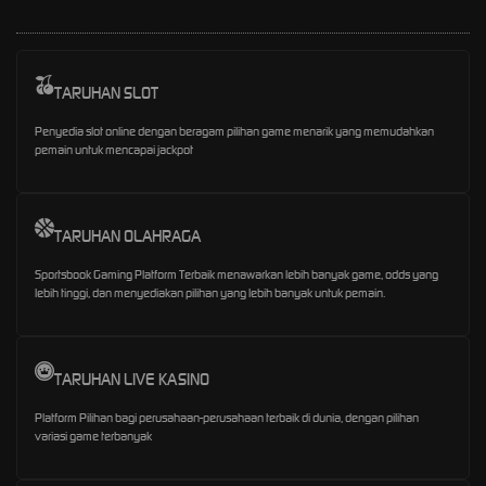
TARUHAN SLOT
Penyedia slot online dengan beragam pilihan game menarik yang memudahkan
pemain untuk mencapai jackpot
TARUHAN OLAHRAGA
Sportsbook Gaming Platform Terbaik menawarkan lebih banyak game, odds yang
lebih tinggi, dan menyediakan pilihan yang lebih banyak untuk pemain.
TARUHAN LIVE KASINO
Platform Pilihan bagi perusahaan-perusahaan terbaik di dunia, dengan pilihan
variasi game terbanyak