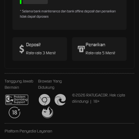
* Selama bank maintenance dan bank offline deposit dan penarikan
tidak dapat diproses
Deposit
Penarikan
Rata-rata 3 Menit
Rata-rata 5 Menit
Tanggung Jawab
Browser Yang
Bermain
Didukung
©2026 RATUGACOR. Hak cipta
dilindungi | 18+
Platform Penyedia Layanan