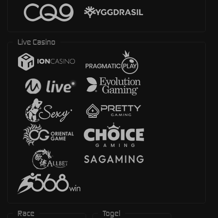
Live Casino
Race
Togel