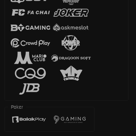
Poker