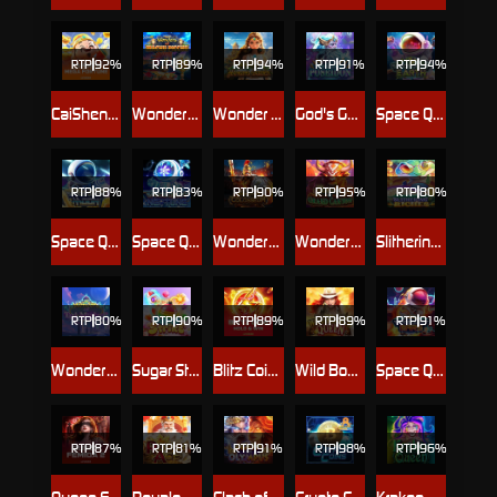
RTP
92%
RTP
89%
RTP
94%
RTP
91%
RTP
94%
CaiShen Mega Fortune
Wonders of Machu Picchu
Wonder of Hanging Garden
God's Gambit: Poseidon
Space Quest: Earth
RTP
88%
RTP
83%
RTP
90%
RTP
95%
RTP
80%
Space Quest: Moon
Space Quest: Neptune
Wonders of Colosseum
Wonders of Grand Canyon
Slithering Riches
RTP
80%
RTP
90%
RTP
89%
RTP
89%
RTP
91%
Wonders of Taj Mahal
Sugar Strike
Blitz Coin: Hold & Win
Wild Bounty Queen
Space Quest: Mars
RTP
87%
RTP
81%
RTP
91%
RTP
98%
RTP
96%