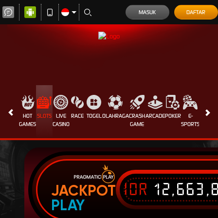
MASUK
DAFTAR
HOT
SLOTS
LIVE
RACE
TOGEL
OLAHRAGA
CRASH
ARCADE
POKER
E-
SABUN
GAMES
CASINO
GAME
SPORTS
AYAM
IDR
12,663,
JACKPOT
PLAY