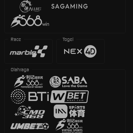
Race
Togel
Olahraga