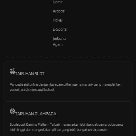
Game
Arcade
Poker
E-Sports
Sabung
Ayam
TARUHAN SLOT
Penyedia slot online dengan beragam pilihan game menarik yang memudahkan
pemain untuk mencapai jackpot
TARUHAN OLAHRAGA
Sportsbook Gaming Platform Terbaik menawarkan lebih banyak game, odds yang
lebih tinggi, dan menyediakan pilihan yang lebih banyak untuk pemain.