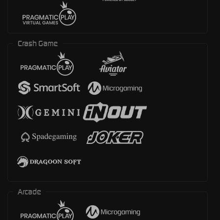
Crash Game
Arcade