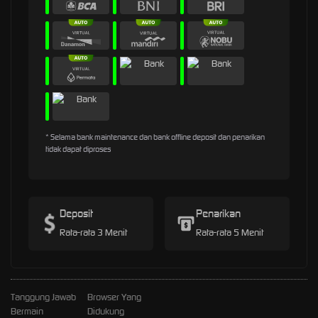
* Selama bank maintenance dan bank offline deposit dan penarikan
tidak dapat diproses
Deposit
Penarikan
Rata-rata 3 Menit
Rata-rata 5 Menit
Tanggung Jawab
Browser Yang
Bermain
Didukung