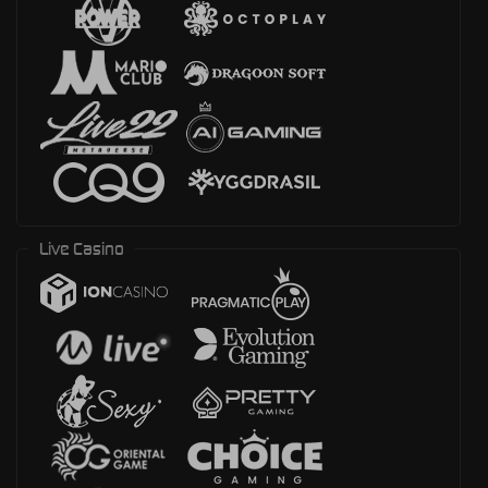
Live Casino