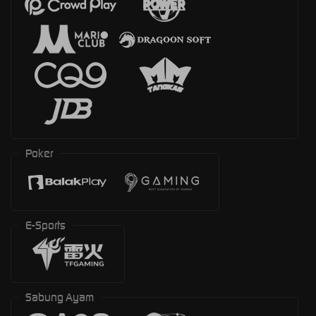
Poker
E-Sports
Sabung Ayam