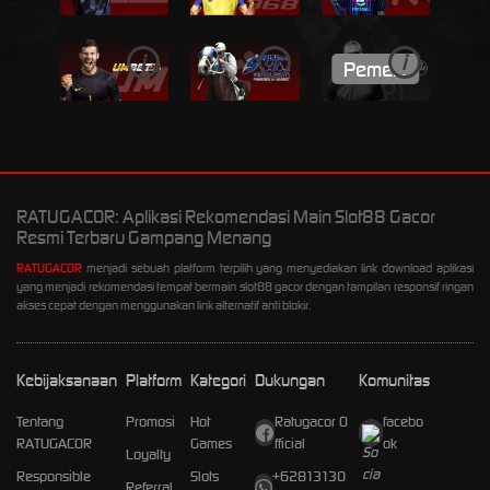
i
i
i
RATUGACOR: Aplikasi Rekomendasi Main Slot88 Gacor
Resmi Terbaru Gampang Menang
RATUGACOR
menjadi sebuah platform terpilih yang menyediakan link download aplikasi
yang menjadi rekomendasi tempat bermain slot88 gacor dengan tampilan responsif ringan
akses cepat dengan menggunakan link alternatif anti blokir.
Kebijaksanaan
Platform
Kategori
Dukungan
Komunitas
Tentang
Promosi
Hot
Ratugacor O
facebo
RATUGACOR
Games
fficial
ok
Loyalty
Responsible
Slots
+62813130
Referral