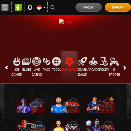
MASUK
DAFTAR
HOT
SLOTS
LIVE
RACE
TOGEL
OLAHRAGA
CRASH
ARCADE
POKER
E-
SABUN
GAMES
CASINO
GAME
SPORTS
AYAM
i
i
i
i
i
i