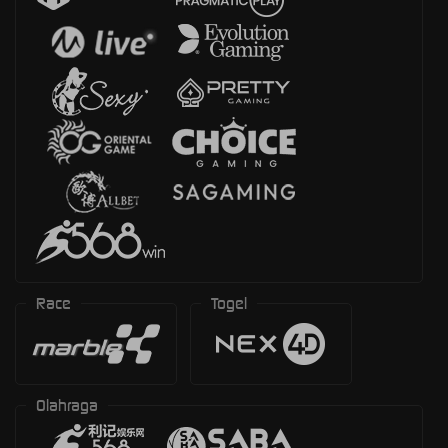
Race
Togel
Olahraga