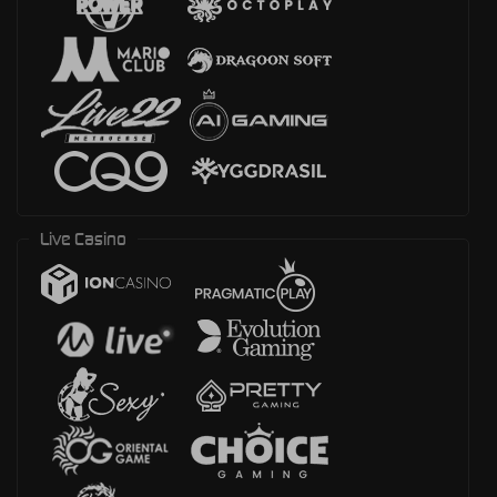
Live Casino