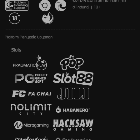
©2026 RATUGACOR. Hak cipta
dilindungi | 18+
Platform Penyedia Layanan
Slots