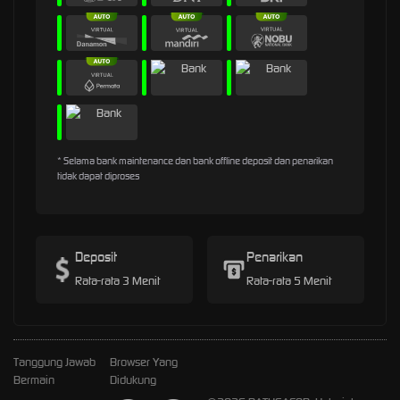
* Selama bank maintenance dan bank offline deposit dan penarikan
tidak dapat diproses
Deposit
Penarikan
Rata-rata 3 Menit
Rata-rata 5 Menit
Tanggung Jawab
Browser Yang
Bermain
Didukung