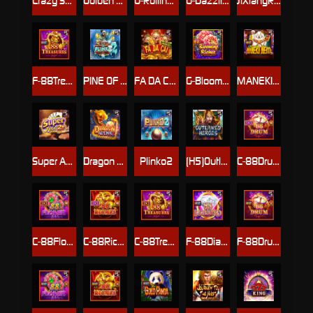
Crazy Sheep
Golden 777(H5)
G-RollingRiches
G-DazzlingDiamond
JiXiangRuYi(H5)
F-88Treasures(H5)
PINE OF PLINKO 2
FA DA CAI(H5)
G-BloomingRiches
MANEKI NEKO(H5)
Super Ace2+
Dragon Arena
Plinko2
(H5)Outlawed Heroes
C-88Drum(H5)
C-88Flower(H5)
C-88Riches(H5)
C-88Treasures(H5)
F-88Diamond(H5)
F-88Drum(H5)