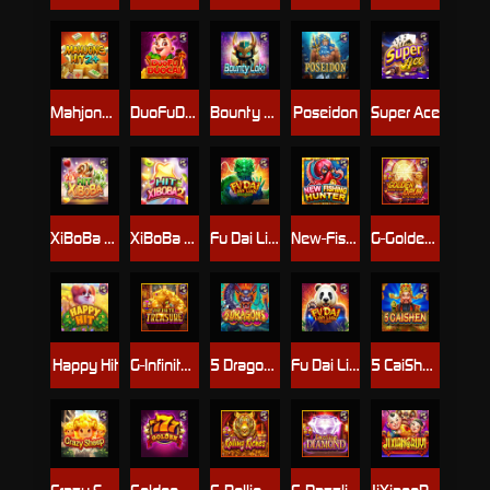
Mahjong Hit 2+
DuoFuDuoCai
Bounty Loki
Poseidon
Super Ace
XiBoBa Hit
XiBoBa Hit2
Fu Dai Lian Lian-Dragon
New-Fishing Hunter
G-GoldenDrum
Happy Hit
G-InfiniteTreasure
5 Dragons(H5)
Fu Dai Lian Lian-Panda
5 CaiShen(H5)