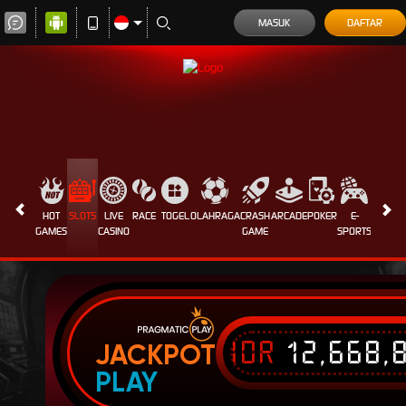
MASUK
DAFTAR
HOT
SLOTS
LIVE
RACE
TOGEL
OLAHRAGA
CRASH
ARCADE
POKER
E-
SABUN
GAMES
CASINO
GAME
SPORTS
AYAM
IDR
12,668,
JACKPOT
PLAY