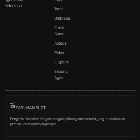
Ketentuan
Togel
Olahraga
Crash
Game
Arcade
Poker
E-Sports
Sabung
Ayam
TARUHAN SLOT
Penyedia slot online dengan beragam pilihan game menarik yang memudahkan
pemain untuk mencapai jackpot