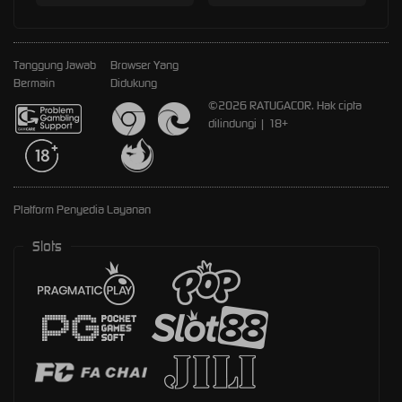
Tanggung Jawab
Browser Yang
Bermain
Didukung
©2026 RATUGACOR. Hak cipta
dilindungi | 18+
Platform Penyedia Layanan
Slots