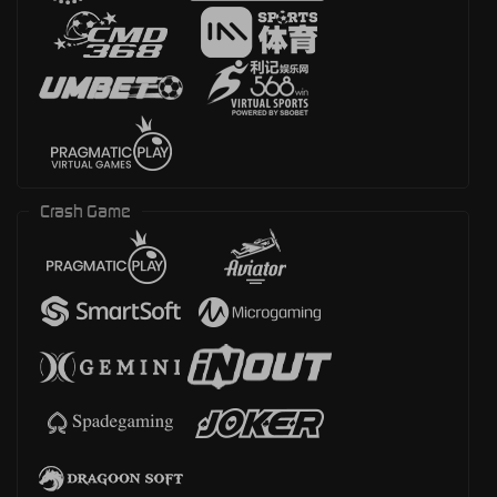
Crash Game