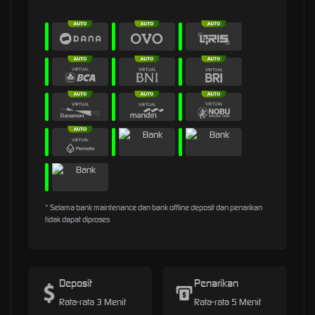
* Selama bank maintenance dan bank offline deposit dan penarikan
tidak dapat diproses
Deposit
Penarikan
Rata-rata 3 Menit
Rata-rata 5 Menit