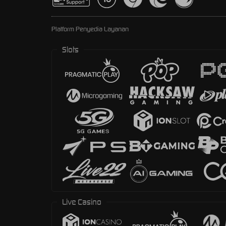
Platform Penyedia Layanan
Slots
Live Casino