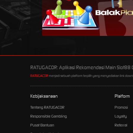
RATUGACOR: Aplikasi Rekomendasi Main Slot88
RATUGACOR
menjadi sebuah platform terpilih yang menyediakan link downl
Kebijaksanaan
Platform
Tentang RATUGACOR
Promosi
Responsible Gambling
Loyalty
Pusat Bantuan
Referral