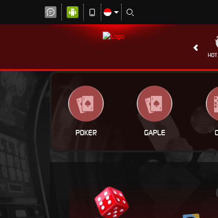
HOT
POKER
GAPLE