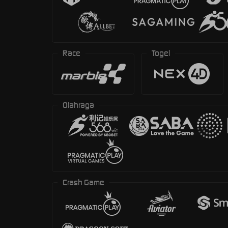
Race
Togel
Olahraga
Crash Game