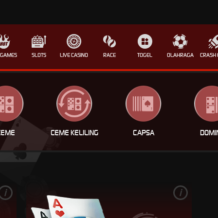
 GAMES
SLOTS
LIVE CASINO
RACE
TOGEL
OLAHRAGA
CRASH
CEME
CEME KELILING
CAPSA
DOMI
i
i