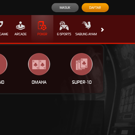
MASUK
DAFTAR
 GAME
ARCADE
POKER
E-SPORTS
SABUNG AYAM
PROMOSI
NO
OMAHA
SUPER-10