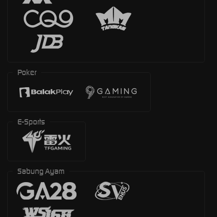
Poker
E-Sports
Sabung Ayam