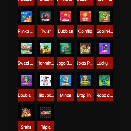
Plinko 1000
Twist
Bubbles
Сoinflip
Goblin-tower
Sweet Keno
Hot-mines
Jogo Do Bicho
Joker Poker
Lucky mines
Double Online
Hilo Joker
Mines
Drop The Billionaire
Robo dice
Stairs
Triple