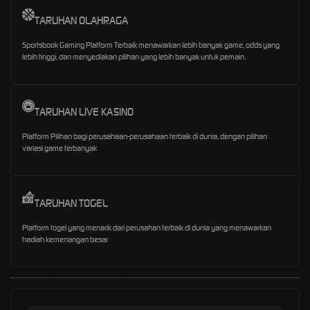
TARUHAN OLAHRAGA
Sportsbook Gaming Platform Terbaik menawarkan lebih banyak game, odds yang
lebih tinggi, dan menyediakan pilihan yang lebih banyak untuk pemain.
TARUHAN LIVE KASINO
Platform Pilihan bagi perusahaan-perusahaan terbaik di dunia, dengan pilihan
variasi game terbanyak
TARUHAN TOGEL
Platform togel yang menarik dari perusahan terbaik di dunia yang menawarkan
hadiah kemenangan besar