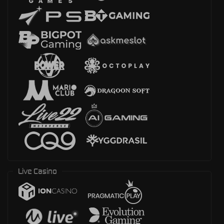
Live Casino