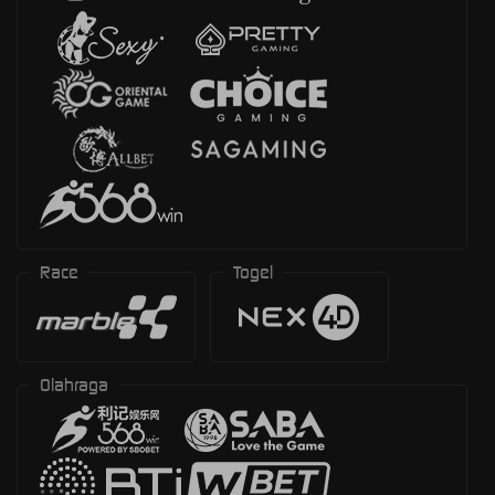
Race
Togel
Olahraga