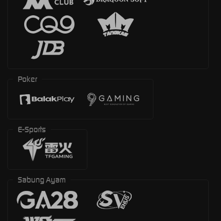
Poker
E-Sports
Sabung Ayam