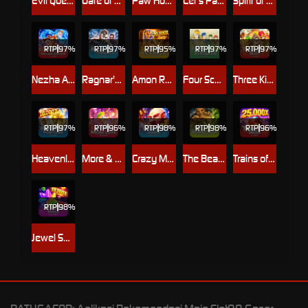
Evil Queen Cauldron
Gate of Ninja
Paw House 2
Let's Party
Spirit of Nine Tails
RTP
97%
RTP
97%
RTP
95%
RTP
97%
RTP
97%
Nezha And The Dragon Emperor
Ragnar's Conquest
Amon Ra's Relic
Four Scholars
Three Kingdoms Slot
RTP
97%
RTP
96%
RTP
98%
RTP
98%
RTP
96%
Heavenly Fortune
More & More Love
Crazy Miner
The Beanstalk
Trains of India
RTP
98%
Jewel Space