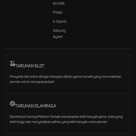
Arcade
Poker
E-Sports
Sabung
Ayam
TARUHAN SLOT
Penyedia slot online dengan beragam pilihan game menarik yang memudahkan
pemain untuk mencapai jackpot
TARUHAN OLAHRAGA
Sportsbook Gaming Platform Terbaik menawarkan lebih banyak game, odds yang
lebih tinggi, dan menyediakan pilihan yang lebih banyak untuk pemain.