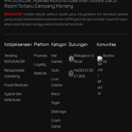
RATUGACOR: Aplikasi Rekomendasi Main Slot88 Gacor
Resmi Terbaru Gampang Menang
RATUGACOR
menjadi sebuah platform terpilih yang menyediakan link download aplikasi
yang menjadi rekomendasi tempat bermain slot88 gacor dengan tampilan responsif ringan
akses cepat dengan menggunakan link alternatif anti blokir.
Kebijaksanaan
Platform
Kategori
Dukungan
Komunitas
Tentang
Promosi
Hot
Ratugacor O
facebo
RATUGACOR
Games
fficial
ok
Loyalty
Responsible
Slots
+62813130
Referral
Gambling
27364
Live
Pusat Bantuan
Casino
Syarat dan
Race
Ketentuan
Togel
Olahraga
Crash
Game