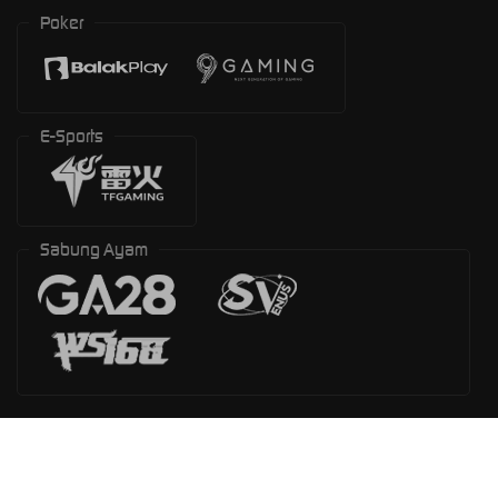
Poker
E-Sports
Sabung Ayam