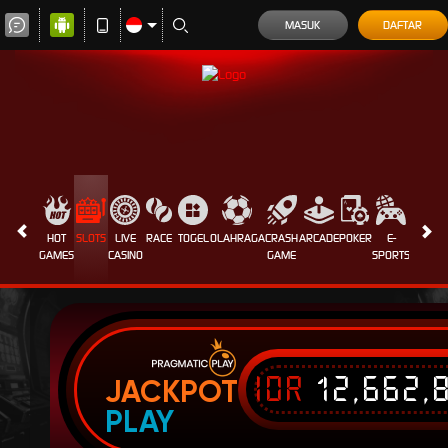
MASUK
DAFTAR
HOT
SLOTS
LIVE
RACE
TOGEL
OLAHRAGA
CRASH
ARCADE
POKER
E-
SABUN
GAMES
CASINO
GAME
SPORTS
AYAM
IDR
12,662,
JACKPOT
PLAY