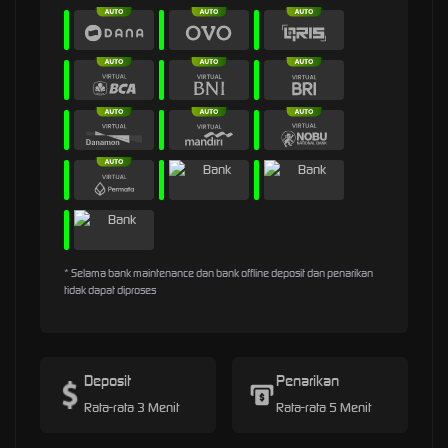
* Selama bank maintenance dan bank offline deposit dan penarikan
tidak dapat diproses
Deposit
Penarikan
Rata-rata 3 Menit
Rata-rata 5 Menit