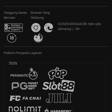
Tanggung Jawab
Browser Yang
Bermain
Didukung
©2026 RATUGACOR. Hak cipta
dilindungi | 18+
Platform Penyedia Layanan
Slots