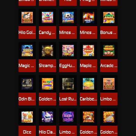
Hilo Gold Rush
Candy Mines
Mines Soccer
Mines Classic
Bonus Bingo
Magic Bingo
Steampunk
EggHunt Bingo
Maple Bingo
Arcade Bingo
Odin Bingo
Golden Bingo
Lost Ruins
Caribbean Bingo
Limbo Gold Rush
Dice
Hilo Classic
Limbo Neon
Golden Fortunes
Golden Horse Riches