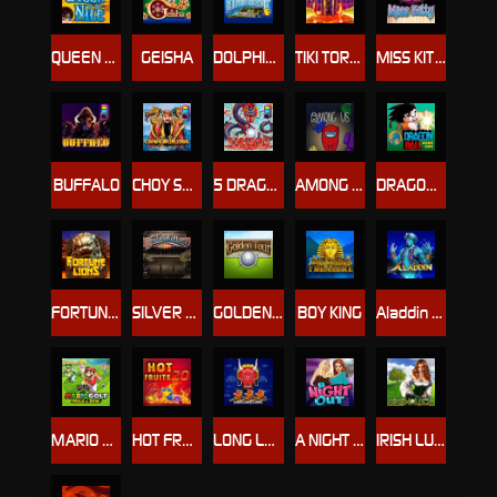
QUEEN OF THE NILE
GEISHA
DOLPHIN TREASURE
TIKI TORCH
MISS KITTY
BUFFALO
CHOY SUN DOA
5 DRAGONS
AMONG US
DRAGON BALL
FORTUNE LIONS
SILVER BULLET
GOLDEN TOUR
BOY KING
Aladdin Wishes
MARIO GOLF
HOT FRUITS 20
LONG LONG LONG
A NIGHT OUT
IRISH LUCK