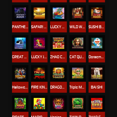
PANTHER MOON
SAFARI HEAT
LUCKY BEASTS
WILD WEST
SUSHI BONANZA
GREAT BLUE
LUCKY JOKER 5
ZHAO CAI JIN BAO
CAT QUEEN
Doraemon
Halloween Fortune
FIRE KINGDOM
DRAGON GATE
Triple Monkey
BAI SHI