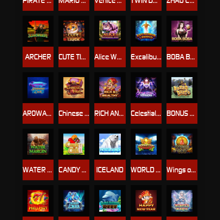
PIRATE LEGEND
MARIO AND FRIENDS
Venice Mask
TWIN DRAGON
ZHAO CAI TONG ZHI
ARCHER
CUTE TIGER
Alice Wonderland
Excalibur Legend
BOBA BOBA
AROWANAS LUCK
Chinese Fair
RICH AND WEALTHY
Celestial Goddess
BONUS BEAR
WATER MARGIN
CANDY CRUSH
ICELAND
WORLD CUP FRENZY
Wings of God