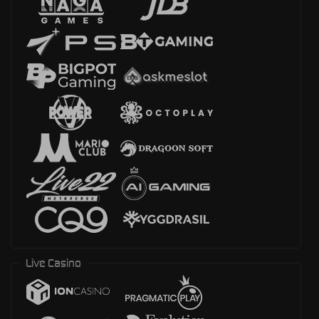
Live Casino