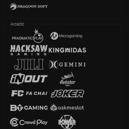
Arcade